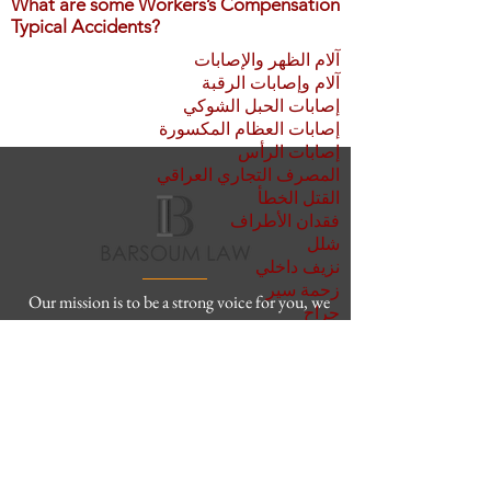
What are some Workers’s Compensation
Typical Accidents?
آلام الظهر والإصابات
آلام وإصابات الرقبة
إصابات الحبل الشوكي
إصابات العظام المكسورة
إصابات الرأس
المصرف التجاري العراقي
القتل الخطأ
فقدان الأطراف
شلل
نزيف داخلي
زحمة سير
Our mission is to be a strong voice for you, we
جراح
are your personal professional advocates.
الإصابة
مكتب
3055 جناح ويلشاير بوليفارد 630